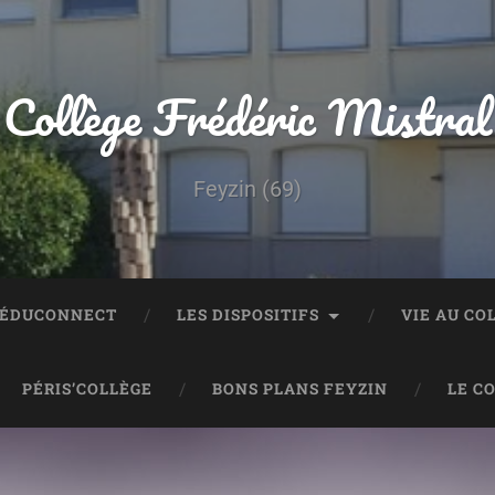
Collège Frédéric Mistral
Feyzin (69)
 ÉDUCONNECT
LES DISPOSITIFS
VIE AU CO
PÉRIS’COLLÈGE
BONS PLANS FEYZIN
LE C