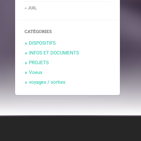
« JUIL
CATÉGORIES
DISPOSITIFS
INFOS ET DOCUMENTS
PROJETS
Voeux
voyages / sorties