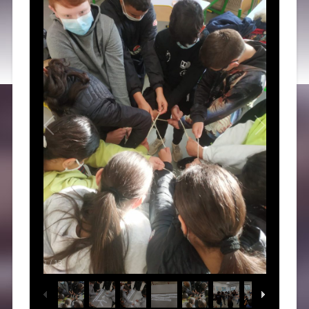
1
/
13