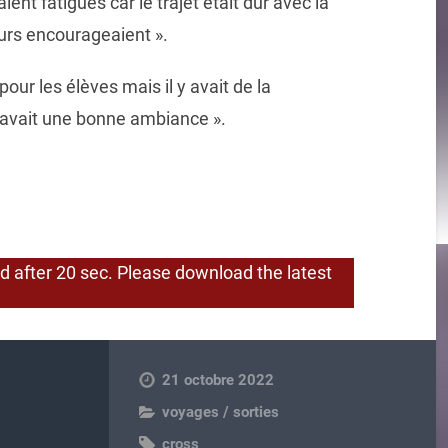
ient fatigués car le trajet était dur avec la
urs encourageaient ».
pour les élèves mais il y avait de la
y avait une bonne ambiance ».
 after 20 sec. Please download the latest
21 octobre 2022
voyages / sorties
cross