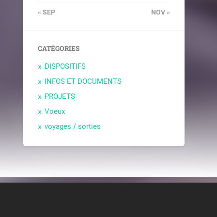
« SEP
NOV »
CATÉGORIES
DISPOSITIFS
INFOS ET DOCUMENTS
PROJETS
Voeux
voyages / sorties