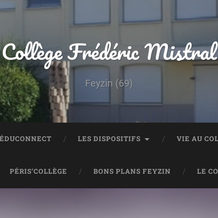
Collège Frédéric Mistral
Feyzin (69)
 ÉDUCONNECT
LES DISPOSITIFS
VIE AU CO
PÉRIS’COLLÈGE
BONS PLANS FEYZIN
LE C